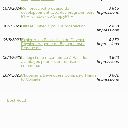
09/3/2024
Renforcez votre équipe de
3 846
développement avec des programmeurs
Impressions
PHP full-stack de SimplyPHP
30/1/2024
Utiliser Linkedin pour la prospection
2 858
Impressions
05/8/2023
Explorer les Possibilités de Devenir
4 272
Physiothérapeute en Espagne avec
Impressions
Feeduc.eu
05/8/2023
La logistique e-commerce à Pau : les
3 863
avantages pour les entreprises e-
Impressions
commerce.
20/7/2023
Choosing a Developers Company: Things
3 881
to Consider
Impressions
Best Read