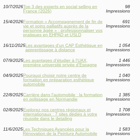
10/7/2026
Top 3 des experts en social selling en
98
France (2026)
Impressions
15/4/2026
Formation « Accompagnement de fin de
691
vie et soins palliatifs auprès de la
Impressions
personne âgée » : professionnaliser vos
pratiques en EHPAD et USLD
16/11/2025
Les avantages d'un CAP Esthétique en
1 054
apprentissage à distance
Impressions
07/9/2025
Les avantages d'étudier à l'UAX,
1 446
première université privée d'Espagne
Impressions
04/9/2025
Pourquoi choisir notre centre de
1 040
formation en préparation esthétique
Impressions
automobile
22/8/2025
Carrière dans l'automobile : la formation
1 385
en polissage en Normandie
Impressions
02/8/2025
Explorez nos centres régionaux et
1 708
internationaux : 7 sites dédiés à votre
Impressions
réussite dans le detailing
11/6/2025
Les Techniques Avancées pour la
1 583
Rénovation de la Peinture Automobile
Impressions