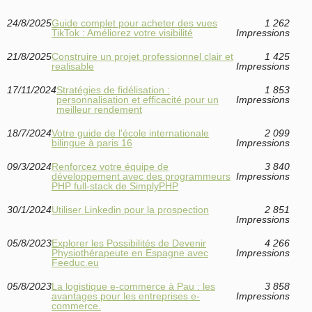
24/8/2025
Guide complet pour acheter des vues
1 262
TikTok : Améliorez votre visibilité
Impressions
21/8/2025
Construire un projet professionnel clair et
1 425
realisable
Impressions
17/11/2024
Stratégies de fidélisation :
1 853
personnalisation et efficacité pour un
Impressions
meilleur rendement
18/7/2024
Votre guide de l'école internationale
2 099
bilingue à paris 16
Impressions
09/3/2024
Renforcez votre équipe de
3 840
développement avec des programmeurs
Impressions
PHP full-stack de SimplyPHP
30/1/2024
Utiliser Linkedin pour la prospection
2 851
Impressions
05/8/2023
Explorer les Possibilités de Devenir
4 266
Physiothérapeute en Espagne avec
Impressions
Feeduc.eu
05/8/2023
La logistique e-commerce à Pau : les
3 858
avantages pour les entreprises e-
Impressions
commerce.